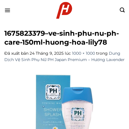
Chuyển
đến
nội
dung
1675823379–ve-sinh-phu-nu-ph-
care-150ml-huong-hoa-lily78
Đã xuất bản
24 Tháng 9, 2025
lúc
1000 × 1000
trong
Dung
Dịch Vệ Sinh Phụ Nữ PH Japan Premium – Hương Lavender