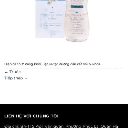
Hiện cả chức năng bình luận và tạo đường dẫn kết nối bị khóa.
←
Trước
Tiếp theo
→
LIÊN HỆ VỚI CHÚNG TÔI
Địa chỉ: B4-TT5 KĐT văn quán, Phường Phúc La, Quận Hà