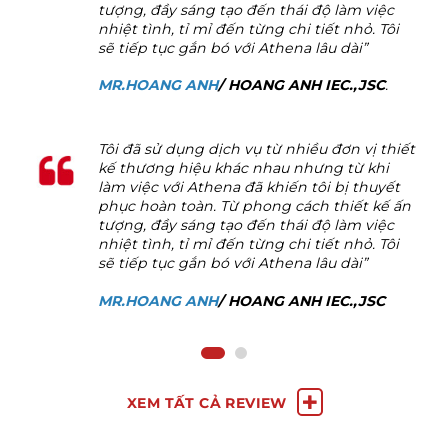
c
tượng, đầy sáng tạo đến thái độ làm việc
ôi
nhiệt tình, tỉ mỉ đến từng chi tiết nhỏ. Tôi
sẽ tiếp tục gắn bó với Athena lâu dài”
MR.HOANG ANH
/ HOANG ANH IEC.,JSC
.
hiết
Tôi đã sử dụng dịch vụ từ nhiều đơn vị thiết
i
kế thương hiệu khác nhau nhưng
từ khi
ết
làm việc với Athena đã khiến tôi bị thuyết
ế ấn
phục hoàn toàn. Từ phong cách thiết kế ấn
c
tượng, đầy sáng tạo đến thái độ làm việc
ôi
nhiệt tình, tỉ mỉ đến từng chi tiết nhỏ. Tôi
sẽ tiếp tục gắn bó với Athena lâu dài”
MR.HOANG ANH
/ HOANG ANH IEC.,JSC
XEM TẤT CẢ REVIEW