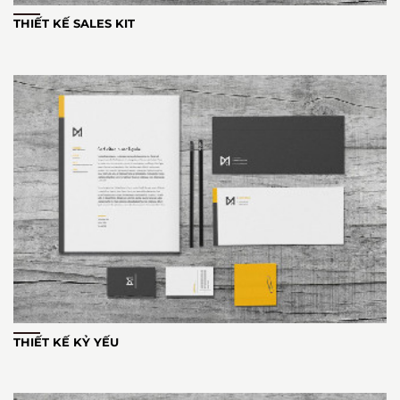
THIẾT KẾ SALES KIT
THIẾT KẾ KỶ YẾU