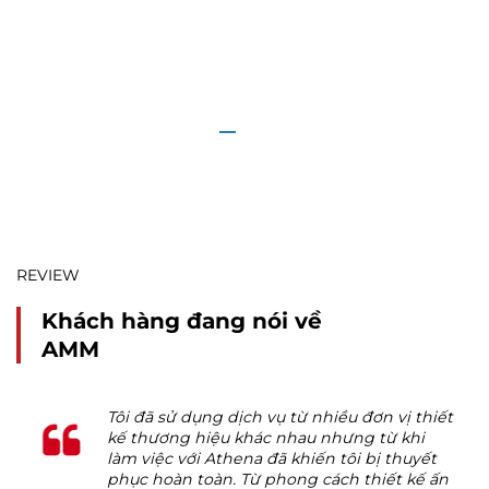
ữu
giản đơn hoặc khái niệm mà bạn sở hữu
g
trong tâm trí khách hàng tiềm năng
– AL RIES –
REVIEW
Khách hàng đang nói về
AMM
hiết
Tôi đã sử dụng dịch vụ từ nhiều đơn vị thiết
i
kế thương hiệu khác nhau nhưng
từ khi
ết
làm việc với Athena đã khiến tôi bị thuyết
ế ấn
phục hoàn toàn. Từ phong cách thiết kế ấn