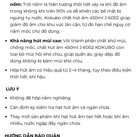
nồm:
Trời nồm là hiện tượng thời tiết xảy ra khi độ ẩm
trong không khí trên 90% và dễ khiến các bề mặt bị
ngưng tụ nước. Kokubo chất hút ẩm 450ml J-6002 giúp
giảm độ ẩm cho khu vực lân cận, từ đó hạn chế nguy cơ
nấm mốc cho đồ dùng.
Khả năng hút mùi cao:
Với thành phần chất khử mùi,
chống mốc, chất hút ẩm 450ml J-6002 KOKUBO còn
loại bỏ mùi hôi khó chịu, giúp quần áo, giày dép, đồ
dùng không bị bám mùi khó chịu.
Hộp hút ẩm có hiệu quả từ 2~4 tháng, tùy theo điều kiện
thời tiết, khí hậu.
LƯU Ý
Không để hộp nằm nghiêng
Cần định kỳ kiểm tra hạt hút ẩm và ngăn chứa.
Thay mới sản phẩm khi hạt hút ẩm tan hết hoặc khi ẩm
nhiều, nước ngập đầy ngăn chứa.
HƯỚNG DẪN BẢO QUẢN