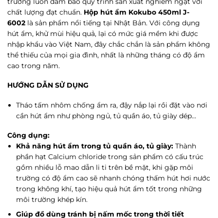
trường luôn đảm bảo quy trình sản xuất nghiêm ngặt với
chất lượng đạt chuẩn.
Hộp hút ẩm Kokubo 450ml J-
6002
là sản phẩm nổi tiếng tại Nhật Bản. Với công dụng
hút ẩm, khử mùi hiệu quả, lại có mức giá mềm khi được
nhập khẩu vào Việt Nam, đây chắc chắn là sản phẩm không
thể thiếu của mọi gia đình, nhất là những tháng có độ ẩm
cao trong năm.
HƯỚNG DẪN SỬ DỤNG
Tháo tấm nhôm chống ẩm ra, đậy nắp lại rồi đặt vào nơi
cần hút ẩm như phòng ngủ, tủ quần áo, tủ giày dép…
Công dụng:
Khả năng hút ẩm trong tủ quần áo, tủ giày:
Thành
phần hạt Calcium chloride trong sản phẩm có cấu trúc
gồm nhiều lỗ mao dẫn li ti trên bề mặt, khi gặp môi
trường có độ ẩm cao sẽ nhanh chóng thấm hút hơi nước
trong không khí, tạo hiệu quả hút ẩm tốt trong những
môi trường khép kín.
Giúp đồ dùng tránh bị nấm mốc trong thời tiết