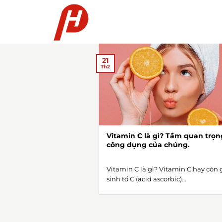
Chuyển
đến
nội
dung
21
Th2
Vitamin C là gì? Tầm quan trọn
công dụng của chúng.
Vitamin C là gì? Vitamin C hay còn g
sinh tố C (acid ascorbic)...