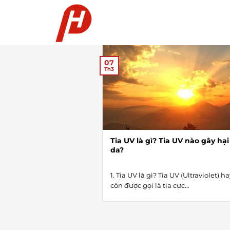
Chuyển
đến
nội
dung
07
Th3
Tia UV là gì? Tia UV nào gây hại
da?
1. Tia UV là gì? Tia UV (Ultraviolet) ha
còn được gọi là tia cực...