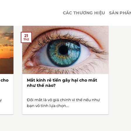
CÁC THƯƠNG HIỆU
SẢN PHẨ
21
Th2
 cho
Mắt kính rẻ tiền gây hại cho mắt
như thế nào?
y
Đôi mắt là vô giá chính vì thế nếu như
bạn vô tình lựa chọn...