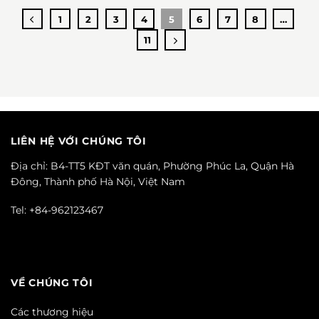
1
2
3
4
5
6
7
8
…
11
LIÊN HỆ VỚI CHÚNG TÔI
Địa chỉ: B4-TT5 KĐT văn quán, Phường Phúc La, Quận Hà
Đông, Thành phố Hà Nội, Việt Nam
Tel: +84-962123467
VỀ CHÚNG TÔI
Các thương hiệu