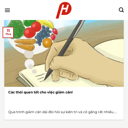
Chuyển
đến
nội
dung
11
Th4
Các thói quen tốt cho việc giảm cân!
Quá trình giảm cân dài đòi hỏi sự kiên trì và cố gắng rất nhiều....