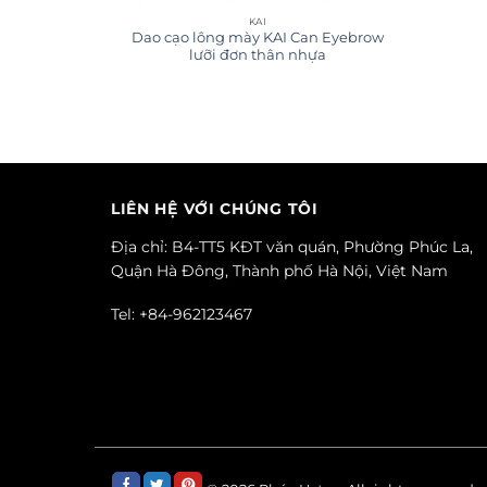
KAI
Dao cạo lông mày KAI Can Eyebrow
lưỡi đơn thân nhựa
LIÊN HỆ VỚI CHÚNG TÔI
Địa chỉ: B4-TT5 KĐT văn quán, Phường Phúc La,
Quận Hà Đông, Thành phố Hà Nội, Việt Nam
Tel: +84-962123467