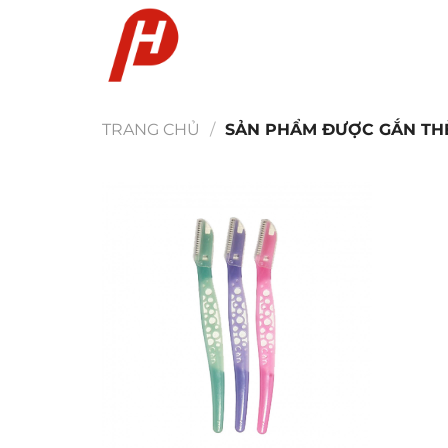
Chuyển
đến
nội
dung
TRANG CHỦ
/
SẢN PHẨM ĐƯỢC GẮN THẺ