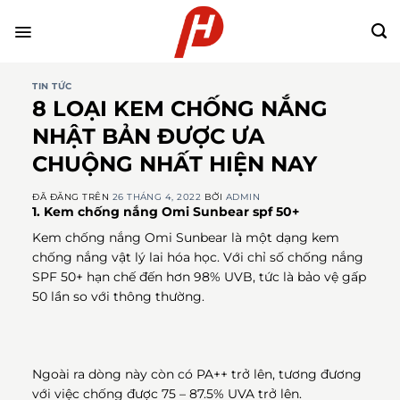
Chuyển
đến
nội
dung
TIN TỨC
8 LOẠI KEM CHỐNG NẮNG
NHẬT BẢN ĐƯỢC ƯA
CHUỘNG NHẤT HIỆN NAY
ĐÃ ĐĂNG TRÊN
26 THÁNG 4, 2022
BỞI
ADMIN
1. Kem chống nắng Omi Sunbear spf 50+
Kem chống nắng Omi Sunbear là một dạng kem
chống nắng vật lý lai hóa học. Với chỉ số chống nắng
SPF 50+ hạn chế đến hơn 98% UVB, tức là bảo vệ gấp
50 lần so với thông thường.
Ngoài ra dòng này còn có PA++ trở lên, tương đương
với việc chống được 75 – 87.5% UVA trở lên.