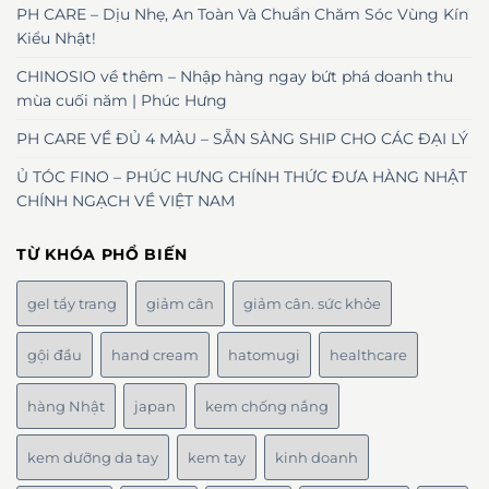
PH CARE – Dịu Nhẹ, An Toàn Và Chuẩn Chăm Sóc Vùng Kín
Kiểu Nhật!
CHINOSIO về thêm – Nhập hàng ngay bứt phá doanh thu
mùa cuối năm | Phúc Hưng
PH CARE VỀ ĐỦ 4 MÀU – SẴN SÀNG SHIP CHO CÁC ĐẠI LÝ
Ủ TÓC FINO – PHÚC HƯNG CHÍNH THỨC ĐƯA HÀNG NHẬT
CHÍNH NGẠCH VỀ VIỆT NAM
TỪ KHÓA PHỔ BIẾN
gel tẩy trang
giảm cân
giảm cân. sức khỏe
gội đầu
hand cream
hatomugi
healthcare
hàng Nhật
japan
kem chống nắng
kem dưỡng da tay
kem tay
kinh doanh