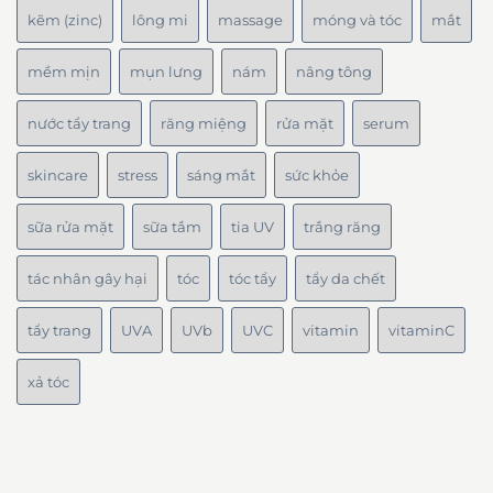
kẽm (zinc)
lông mi
massage
móng và tóc
mắt
mềm mịn
mụn lưng
nám
nâng tông
nước tẩy trang
răng miệng
rửa mặt
serum
skincare
stress
sáng mắt
sức khỏe
sữa rửa mặt
sữa tắm
tia UV
trắng răng
tác nhân gây hại
tóc
tóc tẩy
tẩy da chết
tẩy trang
UVA
UVb
UVC
vitamin
vitaminC
xả tóc