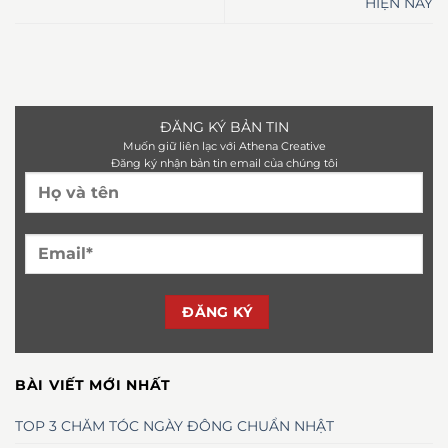
HIỆN NAY
ĐĂNG KÝ BẢN TIN
Muốn giữ liên lạc với Athena Creative
Đăng ký nhận bản tin email của chúng tôi
BÀI VIẾT MỚI NHẤT
TOP 3 CHĂM TÓC NGÀY ĐÔNG CHUẨN NHẬT