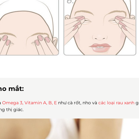
ho mắt:
a
Omega 3, Vitamin A, B, E
như cà rốt, nho và
các loại rau xanh
g
g thị giác.