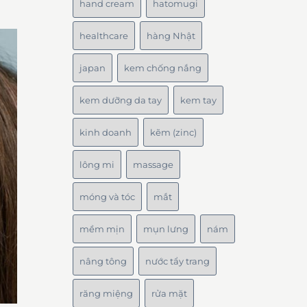
hand cream
hatomugi
healthcare
hàng Nhật
japan
kem chống nắng
kem dưỡng da tay
kem tay
kinh doanh
kẽm (zinc)
lông mi
massage
móng và tóc
mắt
mềm mịn
mụn lưng
nám
nâng tông
nước tẩy trang
răng miệng
rửa mặt