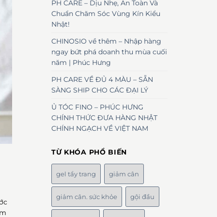
PH CARE – Dịu Nhẹ, An Toàn Và
Chuẩn Chăm Sóc Vùng Kín Kiểu
Nhật!
CHINOSIO về thêm – Nhập hàng
ngay bứt phá doanh thu mùa cuối
năm | Phúc Hưng
PH CARE VỀ ĐỦ 4 MÀU – SẴN
SÀNG SHIP CHO CÁC ĐẠI LÝ
Ủ TÓC FINO – PHÚC HƯNG
CHÍNH THỨC ĐƯA HÀNG NHẬT
CHÍNH NGẠCH VỀ VIỆT NAM
TỪ KHÓA PHỔ BIẾN
gel tẩy trang
giảm cân
giảm cân. sức khỏe
gội đầu
ớc
âm