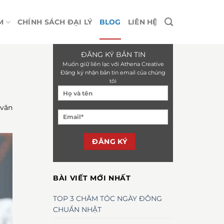
M
CHÍNH SÁCH ĐẠI LÝ
BLOG
LIÊN HỆ
ĐĂNG KÝ BẢN TIN
Muốn giữ liên lạc với Athena Creative
Đăng ký nhận bản tin email của chúng
tôi
 văn
BÀI VIẾT MỚI NHẤT
TOP 3 CHĂM TÓC NGÀY ĐÔNG
CHUẨN NHẬT