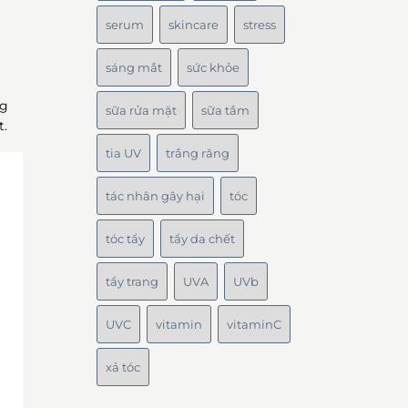
serum
skincare
stress
sáng mắt
sức khỏe
ng
sữa rửa mặt
sữa tắm
t.
tia UV
trắng răng
tác nhân gây hại
tóc
tóc tẩy
tẩy da chết
tẩy trang
UVA
UVb
UVC
vitamin
vitaminC
xả tóc