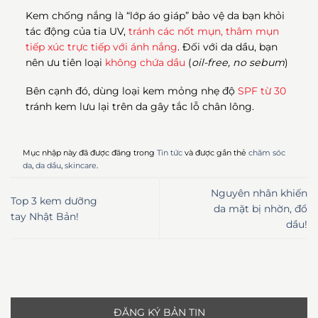
Kem chống nắng là “lớp áo giáp” bảo vệ da bạn khỏi
tác động của tia UV,
tránh các nốt mụn, thâm mụn
tiếp xúc trực tiếp với ánh nắng
. Đối với da dầu, bạn
nên ưu tiên loại
không chứa dầu
(
oil-free, no sebum
)
Bên cạnh đó, dùng loại kem mỏng nhẹ độ
SPF từ 30
tránh kem lưu lại trên da gây tắc lỗ chân lông.
Mục nhập này đã được đăng trong
Tin tức
và được gắn thẻ
chăm sóc
da
,
da dầu
,
skincare
.
Nguyên nhân khiến
Top 3 kem dưỡng
da mặt bị nhờn, đổ
tay Nhật Bản!
dầu!
ĐĂNG KÝ BẢN TIN