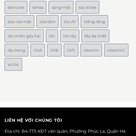
skincare
stress
sáng mắt
sức khỏe
sữa rửa mặt
sữa tắm
tia UV
trắng răng
tác nhân gây hại
tóc
tóc tẩy
tẩy da chết
tẩy trang
UVA
UVb
UVC
vitamin
vitaminC
xả tóc
LIÊN HỆ VỚI CHÚNG TÔI
Địa chỉ: B4-TT5 KĐT văn quán, Phường Phúc La, Quận Hà