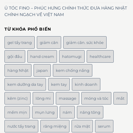
Ủ TÓC FINO – PHÚC HƯNG CHÍNH THỨC ĐƯA HÀNG NHẬT
CHÍNH NGẠCH VỀ VIỆT NAM
TỪ KHÓA PHỔ BIẾN
gel tẩy trang
giảm cân
giảm cân. sức khỏe
gội đầu
hand cream
hatomugi
healthcare
hàng Nhật
japan
kem chống nắng
kem dưỡng da tay
kem tay
kinh doanh
kẽm (zinc)
lông mi
massage
móng và tóc
mắt
mềm mịn
mụn lưng
nám
nâng tông
nước tẩy trang
răng miệng
rửa mặt
serum