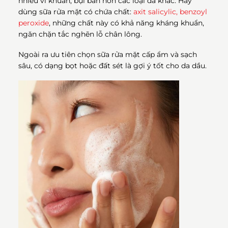
nhiều vi khuẩn, bụi bẩn hơn các loại da khác. Hãy
dùng sữa rửa mặt có chứa chất:
axit salicylic, benzoyl
peroxide
, những chất này có khả năng kháng khuẩn,
ngăn chặn tắc nghẽn lỗ chân lông.
Ngoài ra ưu tiên chọn sữa rửa mặt cấp ẩm và sạch
sâu, có dạng bọt hoặc đất sét là gợi ý tốt cho da dầu.