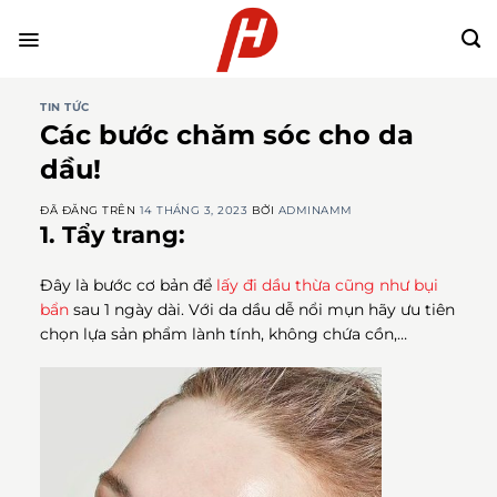
Chuyển
đến
nội
dung
TIN TỨC
Các bước chăm sóc cho da
dầu!
ĐÃ ĐĂNG TRÊN
14 THÁNG 3, 2023
BỞI
ADMINAMM
1. Tẩy trang:
Đây là bước cơ bản để
lấy đi dầu thừa cũng như bụi
bẩn
sau 1 ngày dài. Với da dầu dễ nổi mụn hãy ưu tiên
chọn lựa sản phẩm lành tính, không chứa cồn,…