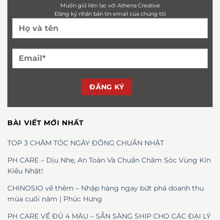
Muốn giữ liên lạc với Athena Creative
Đăng ký nhận bản tin email của chúng tôi
BÀI VIẾT MỚI NHẤT
TOP 3 CHĂM TÓC NGÀY ĐÔNG CHUẨN NHẬT
PH CARE – Dịu Nhẹ, An Toàn Và Chuẩn Chăm Sóc Vùng Kín
Kiểu Nhật!
CHINOSIO về thêm – Nhập hàng ngay bứt phá doanh thu
mùa cuối năm | Phúc Hưng
PH CARE VỀ ĐỦ 4 MÀU – SẴN SÀNG SHIP CHO CÁC ĐẠI LÝ