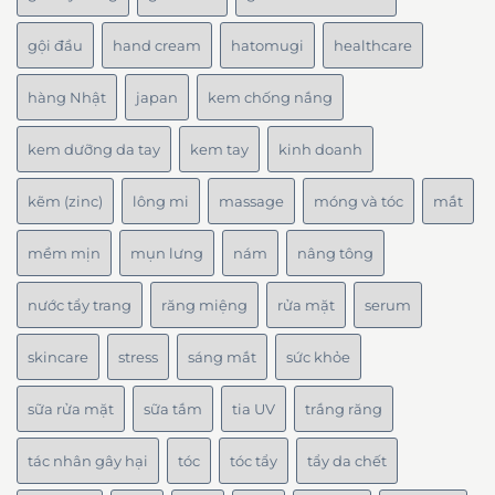
gội đầu
hand cream
hatomugi
healthcare
hàng Nhật
japan
kem chống nắng
kem dưỡng da tay
kem tay
kinh doanh
kẽm (zinc)
lông mi
massage
móng và tóc
mắt
mềm mịn
mụn lưng
nám
nâng tông
nước tẩy trang
răng miệng
rửa mặt
serum
skincare
stress
sáng mắt
sức khỏe
sữa rửa mặt
sữa tắm
tia UV
trắng răng
tác nhân gây hại
tóc
tóc tẩy
tẩy da chết