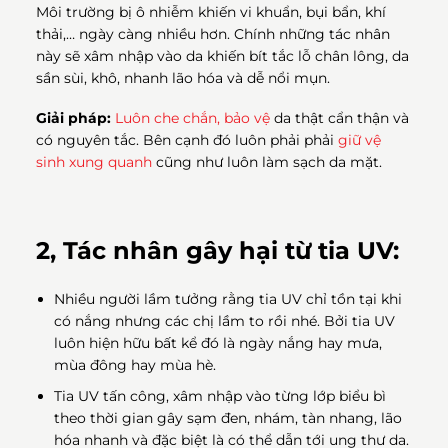
Môi trường bị ô nhiễm khiến vi khuẩn, bụi bẩn, khí
thải,… ngày càng nhiều hơn. Chính những tác nhân
này sẽ xâm nhập vào da khiến bít tắc lỗ chân lông, da
sần sùi, khô, nhanh lão hóa và dễ nổi mụn.
Giải pháp:
Luôn che chắn, bảo vệ
da thật cẩn thận và
có nguyên tắc. Bên cạnh đó luôn phải phải
giữ vệ
sinh xung quanh
cũng như luôn làm sạch da mặt.
2, Tác nhân gây hại từ tia UV:
Nhiều người lầm tưởng rằng tia UV chỉ tồn tại khi
có nắng nhưng các chị lầm to rồi nhé. Bởi tia UV
luôn hiện hữu bất kể đó là ngày nắng hay mưa,
mùa đông hay mùa hè.
Tia UV tấn công, xâm nhập vào từng lớp biểu bì
theo thời gian gây sạm đen, nhám, tàn nhang, lão
hóa nhanh và đặc biệt là có thể dẫn tới ung thư da.