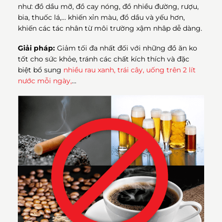
như: đồ dầu mỡ, đồ cay nóng, đồ nhiều đường, rượu,
bia, thuốc lá,… khiến xỉn màu, đổ dầu và yếu hơn,
khiến các tác nhân từ môi trường xậm nhâp dễ dàng.
Giải pháp:
Giảm tối đa nhất đối với những đồ ăn ko
tốt cho sức khỏe, tránh các chất kích thích và đặc
biệt bổ sung
nhiều rau xanh, trái cây, uống trên 2 lít
nước mỗi ngày,
…