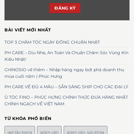
BÀI VIẾT MỚI NHẤT
TOP 3 CHĂM TÓC NGÀY ĐÔNG CHUẨN NHẬT
PH CARE – Dịu Nhẹ, An Toàn Và Chuẩn Chăm Sóc Vùng Kín
Kiểu Nhật!
CHINOSIO về thêm – Nhập hàng ngay bứt phá doanh thu
mùa cuối năm | Phúc Hưng
PH CARE VỀ ĐỦ 4 MÀU – SẴN SÀNG SHIP CHO CÁC ĐẠI LÝ
Ủ TÓC FINO – PHÚC HƯNG CHÍNH THỨC ĐƯA HÀNG NHẬT
CHÍNH NGẠCH VỀ VIỆT NAM
TỪ KHÓA PHỔ BIẾN
gel tẩy trang
giảm cân
giảm cân. sức khỏe