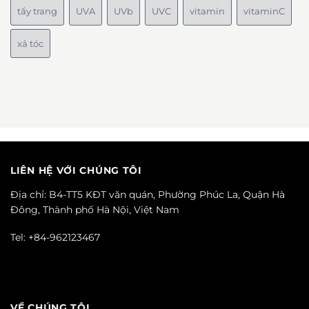
tẩy trang
UVA
UVb
UVC
vitamin
vitaminC
xả tóc
LIÊN HỆ VỚI CHÚNG TÔI
Địa chỉ: B4-TT5 KĐT văn quán, Phường Phúc La, Quận Hà
Đông, Thành phố Hà Nội, Việt Nam
Tel: +84-962123467
VỀ CHÚNG TÔI