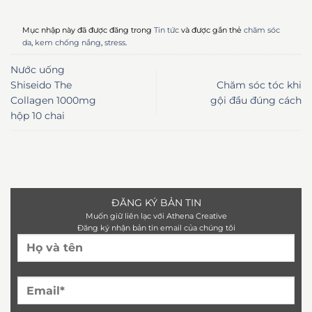
Mục nhập này đã được đăng trong
Tin tức
và được gắn thẻ
chăm sóc
da
,
kem chống nắng
,
stress
.
Nước uống
Shiseido The
Chăm sóc tóc khi
Collagen 1000mg
gội đầu đúng cách
hộp 10 chai
ĐĂNG KÝ BẢN TIN
Muốn giữ liên lạc với Athena Creative
Đăng ký nhận bản tin email của chúng tôi