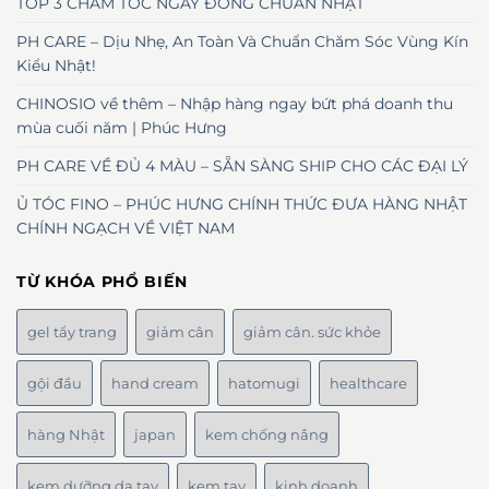
TOP 3 CHĂM TÓC NGÀY ĐÔNG CHUẨN NHẬT
PH CARE – Dịu Nhẹ, An Toàn Và Chuẩn Chăm Sóc Vùng Kín
Kiểu Nhật!
CHINOSIO về thêm – Nhập hàng ngay bứt phá doanh thu
mùa cuối năm | Phúc Hưng
PH CARE VỀ ĐỦ 4 MÀU – SẴN SÀNG SHIP CHO CÁC ĐẠI LÝ
Ủ TÓC FINO – PHÚC HƯNG CHÍNH THỨC ĐƯA HÀNG NHẬT
CHÍNH NGẠCH VỀ VIỆT NAM
TỪ KHÓA PHỔ BIẾN
gel tẩy trang
giảm cân
giảm cân. sức khỏe
gội đầu
hand cream
hatomugi
healthcare
hàng Nhật
japan
kem chống nắng
kem dưỡng da tay
kem tay
kinh doanh