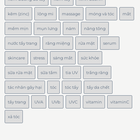
kẽm (zinc)
lông mi
massage
móng và tóc
mắt
mềm mịn
mụn lưng
nám
nâng tông
nước tẩy trang
răng miệng
rửa mặt
serum
skincare
stress
sáng mắt
sức khỏe
sữa rửa mặt
sữa tắm
tia UV
trắng răng
tác nhân gây hại
tóc
tóc tẩy
tẩy da chết
tẩy trang
UVA
UVb
UVC
vitamin
vitaminC
xả tóc