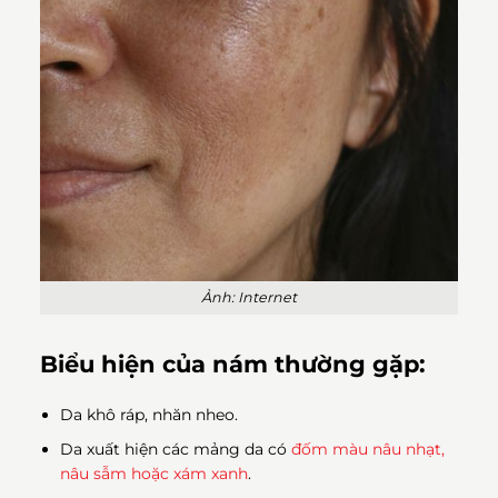
Ảnh: Internet
Biểu hiện của nám thường gặp:
Da khô ráp, nhăn nheo.
Da xuất hiện các mảng da có
đốm màu nâu nhạt,
nâu sẫm hoặc xám xanh
.