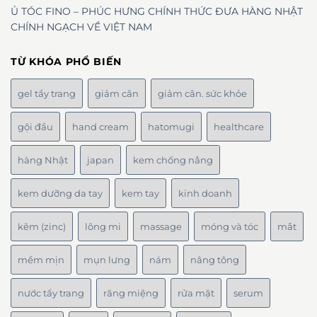
Ủ TÓC FINO – PHÚC HƯNG CHÍNH THỨC ĐƯA HÀNG NHẬT
CHÍNH NGẠCH VỀ VIỆT NAM
TỪ KHÓA PHỔ BIẾN
gel tẩy trang
giảm cân
giảm cân. sức khỏe
gội đầu
hand cream
hatomugi
healthcare
hàng Nhật
japan
kem chống nắng
kem dưỡng da tay
kem tay
kinh doanh
kẽm (zinc)
lông mi
massage
móng và tóc
mắt
mềm mịn
mụn lưng
nám
nâng tông
nước tẩy trang
răng miệng
rửa mặt
serum