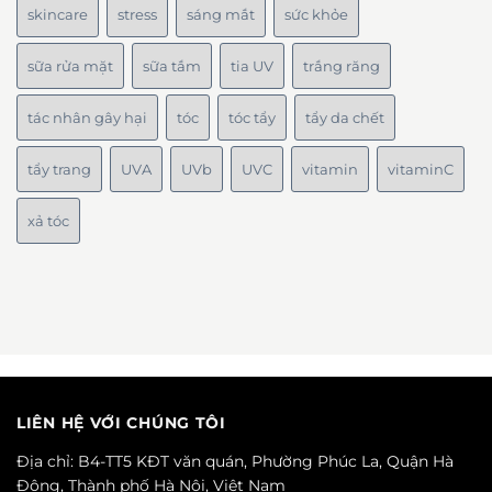
skincare
stress
sáng mắt
sức khỏe
sữa rửa mặt
sữa tắm
tia UV
trắng răng
tác nhân gây hại
tóc
tóc tẩy
tẩy da chết
tẩy trang
UVA
UVb
UVC
vitamin
vitaminC
xả tóc
LIÊN HỆ VỚI CHÚNG TÔI
Địa chỉ: B4-TT5 KĐT văn quán, Phường Phúc La, Quận Hà
Đông, Thành phố Hà Nội, Việt Nam