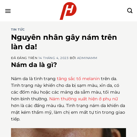
Chuyển
đến
nội
dung
TIN TỨC
Nguyên nhân gây nám trên
làn da!
ĐÃ ĐĂNG TRÊN
14 THÁNG 4, 2023
BỞI
ADMINAMM
Nám da là gì?
Nám da là tình trạng
tăng sắc tố melanin
trên da.
Tình trạng này khiến cho da bị sạm màu, xỉn da, có
các đốm nâu hoặc các mảng da sẫm màu, tối màu
hơn bình thường.
Nám thường xuất hiện ở phụ nữ
hơn là các đấng màu râu. Tình trạng nám da khiến da
mặt kém thẩm mỹ, làm chị em mất tự tin trong giao
tiếp.