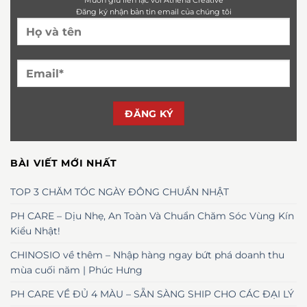
Muốn giữ liên lạc với Athena Creative
Đăng ký nhận bản tin email của chúng tôi
BÀI VIẾT MỚI NHẤT
TOP 3 CHĂM TÓC NGÀY ĐÔNG CHUẨN NHẬT
PH CARE – Dịu Nhẹ, An Toàn Và Chuẩn Chăm Sóc Vùng Kín
Kiểu Nhật!
CHINOSIO về thêm – Nhập hàng ngay bứt phá doanh thu
mùa cuối năm | Phúc Hưng
PH CARE VỀ ĐỦ 4 MÀU – SẴN SÀNG SHIP CHO CÁC ĐẠI LÝ