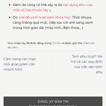
Nám da cũng có thể xảy ra do
tác dụng phụ của
một số loại thuốc tây y
.
Do
chế độ sinh hoạt kém khoa học
: Thức khuya,
căng thẳng quá mức, tiếp xúc với ánh sáng xanh
trong thời gian dài (máy tính, điện thoại,…)
Mục nhập này đã được đăng trong
Tin tức
và được gắn thẻ
chăm sóc
da
,
nám
.
Tem phụ là gì? Vai
Cẩm nang các mẹo
trò và các quy định
nhỏ giúp giảm cân
của việc dán tem
nhanh hơn!
phụ
ĐĂNG KÝ BẢN TIN